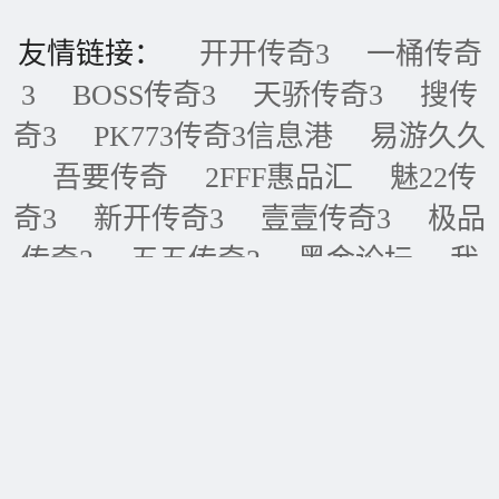
友情链接：
开开传奇3
一桶传奇
3
BOSS传奇3
天骄传奇3
搜传
奇3
PK773传奇3信息港
易游久久
吾要传奇
2FFF惠品汇
魅22传
奇3
新开传奇3
壹壹传奇3
极品
传奇3
五五传奇3
黑金论坛
我
的传奇网
天天传奇3
传奇3重症
监护室
ID账号联盟
永恒传奇3
华夏传奇3
神话传奇3
王者传奇3
四川传奇3
经典传奇3
逍遥传
奇3
全球IP地址库