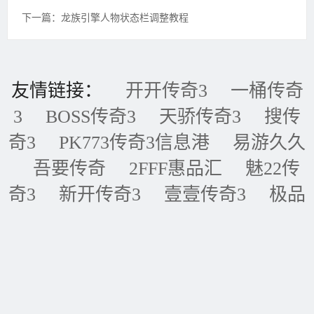
下一篇：龙族引擎人物状态栏调整教程
友情链接：
开开传奇3
一桶传奇
3
BOSS传奇3
天骄传奇3
搜传
奇3
PK773传奇3信息港
易游久久
吾要传奇
2FFF惠品汇
魅22传
奇3
新开传奇3
壹壹传奇3
极品
传奇3
五五传奇3
黑金论坛
我
的传奇网
天天传奇3
传奇3重症
监护室
ID账号联盟
永恒传奇3
华夏传奇3
神话传奇3
王者传奇3