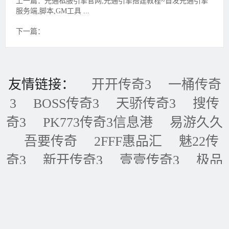
上一篇：光通私服引擎官网,光通引擎搭建教程~首发光通引擎
服务端,脚本,GM工具 ...
下一篇：
友情链接：
开开传奇3
一桶传奇
3
BOSS传奇3
天骄传奇3
搜传
奇3
PK773传奇3信息港
易游久久
吾要传奇
2FFF惠品汇
魅22传
奇3
新开传奇3
壹壹传奇3
极品
传奇3
五五传奇3
黑金论坛
我
的传奇网
天天传奇3
传奇3重症
监护室
ID账号联盟
永恒传奇3