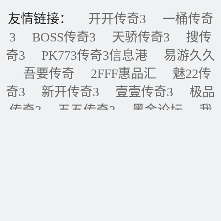
友情链接：
开开传奇3
一桶传奇
3
BOSS传奇3
天骄传奇3
搜传
奇3
PK773传奇3信息港
易游久久
吾要传奇
2FFF惠品汇
魅22传
奇3
新开传奇3
壹壹传奇3
极品
传奇3
五五传奇3
黑金论坛
我
的传奇网
天天传奇3
传奇3重症
监护室
ID账号联盟
永恒传奇3
华夏传奇3
神话传奇3
王者传奇3
四川传奇3
经典传奇3
逍遥传
奇3
全球IP地址库