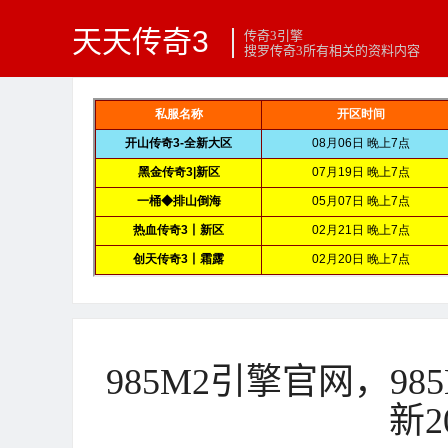
天天传奇3
传奇3引擎
搜罗传奇3所有相关的资料内容
985M2引擎官网，98
新20