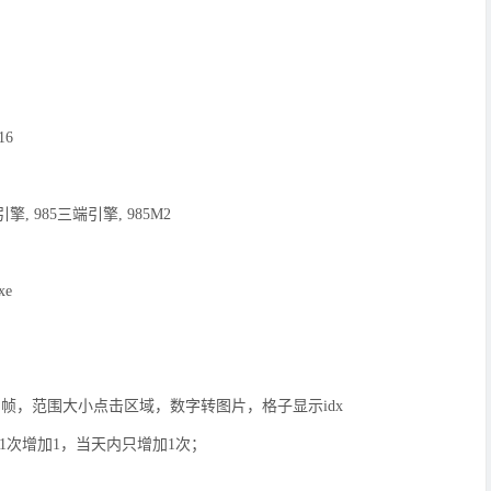
16
M2引擎, 985三端引擎, 985M2
xe
帧，范围大小点击区域，数字转图片，格子显示idx
服1次增加1，当天内只增加1次；