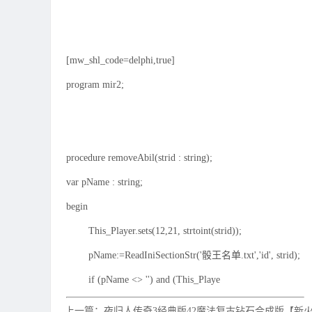
[mw_shl_code=delphi,true]
program mir2;
procedure removeAbil(strid : string);
var pName : string;
begin
This_Player.sets(12,21, strtoint(strid));
pName:=ReadIniSectionStr('骰王名单.txt','id', strid);
if (pName <> '') and (This_Playe
上一篇：夜归人传奇3经典版42魔法复古钻石合成版【新