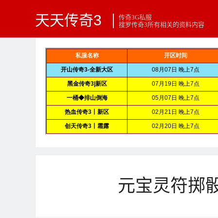
天天传奇3
传奇3G私服
搜罗传奇3所有相关的资料内容
元宝灵符掷骰