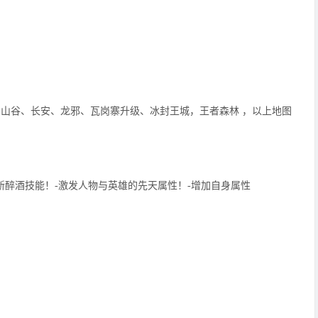
岗山谷、长安、龙邪、瓦岗寨升级、冰封王城，王者森林 ，以上地图
全新醉酒技能！-激发人物与英雄的先天属性！-增加自身属性