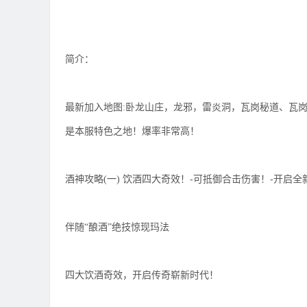
简介：
最新加入地图:卧龙山庄，龙邪，雷炎洞，瓦岗秘道、瓦
是本服特色之地！爆率非常高！
酒神攻略(一) 饮酒四大奇效！-可抵御合击伤害！-开启
伴随“酿酒”绝技惊现玛法
四大饮酒奇效，开启传奇崭新时代！