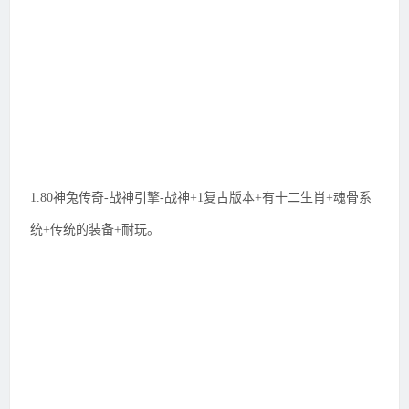
1.80神兔传奇-战神引擎-战神+1复古版本+有十二生肖+魂骨系
统+传统的装备+耐玩。