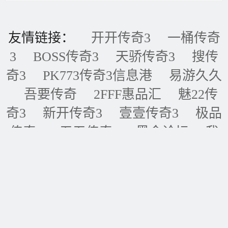
友情链接：
开开传奇3
一桶传奇
3
BOSS传奇3
天骄传奇3
搜传
奇3
PK773传奇3信息港
易游久久
吾要传奇
2FFF惠品汇
魅22传
奇3
新开传奇3
壹壹传奇3
极品
传奇3
五五传奇3
黑金论坛
我
的传奇网
天天传奇3
传奇3重症
监护室
ID账号联盟
永恒传奇3
华夏传奇3
神话传奇3
王者传奇3
四川传奇3
经典传奇3
逍遥传
奇3
全球IP地址库