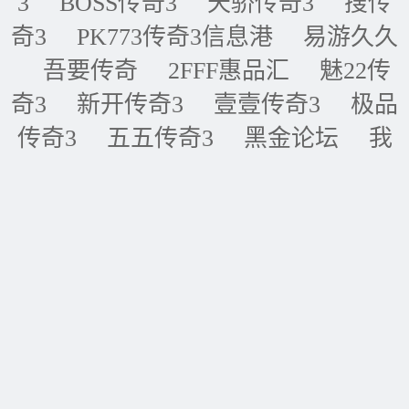
3
BOSS传奇3
天骄传奇3
搜传
奇3
PK773传奇3信息港
易游久久
吾要传奇
2FFF惠品汇
魅22传
奇3
新开传奇3
壹壹传奇3
极品
传奇3
五五传奇3
黑金论坛
我
的传奇网
天天传奇3
传奇3重症
监护室
ID账号联盟
永恒传奇3
华夏传奇3
神话传奇3
王者传奇3
四川传奇3
经典传奇3
逍遥传
奇3
全球IP地址库
传奇3_传奇3私服_传奇3G私服_传奇3sf_最新传奇3_新开传奇3 |
网站地图
Copyright ◎ 2004-2026 天天传奇3资讯收录有关传奇3所有信息、为爱好传奇3