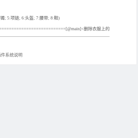
镯; 5:项链; 6:头盔; 7:腰带; 8:鞋)
==========================[@main]<删除衣服上的
插件系统说明