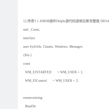
12;传奇3 1.45RSR插件Delphi源代码道格拉斯完整版 
unit _Const;
interface
uses SysUtils, Classes, Windows, Messages;
{$A-}
const
WM_EISTARTED = WM_USER + 1;
WM_EIControl = WM_USER + 2;
resourcestring
BaseDir