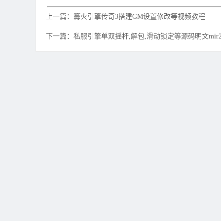
上一篇：篝火引擎传奇3搭建GM设置修改等视频教程
下一篇：私服引擎单双摇杆,解包,滑动锁定等源码明文mir2.data.s