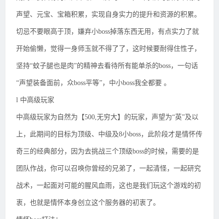
声望、元宝、宝箱积累，实现自身实力的提升和资源的积累。
切忌不要眼高于顶，嫌弃小boss掉落东西无用，有点实力了就
开始偷懒，觉得一身师玉就不得了了，这时候要耐得住性子，
坚持“蚊子腿也是肉”的精神去看待所有能单杀的boss，一句话
“声望装备面前，众boss平等”，中小boss我全都要 。
l 中高级玩家
中高级玩家为自然为【500,无穷大】的玩家，声望为“英”及以
上，此期间的目标为顶级、中级及8小boss，此阶段才是情怀传
奇三的经典部分，因为去挑战三个顶级boss的时候，需要的是
团队作战，你可以召唤你曾经的兄弟了，一起清怪，一起研究
战术，一起面对可能的腥风血雨，这也是我们玩这个游戏的初
衷，也就是情怀本身创立这个服务器的初衷了。