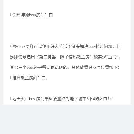
l 沃玛神殿boss房间门口
中级boss同样可以使用好友传送圣链来解决boss耗时问题，但
是即使是启用了第二神器，除了诺玛教主房间能实现“直飞”，
其余三个boss还是需要跑点腿的，具体放置好友号位置如下：
l 诺玛教主房间门口：
l 地天灭亡boss房间最近放置点为地下城市3下4的入口处：
l 冥血魔王boss房间最近放置点为火影地牢4层到夹层的入口
处：