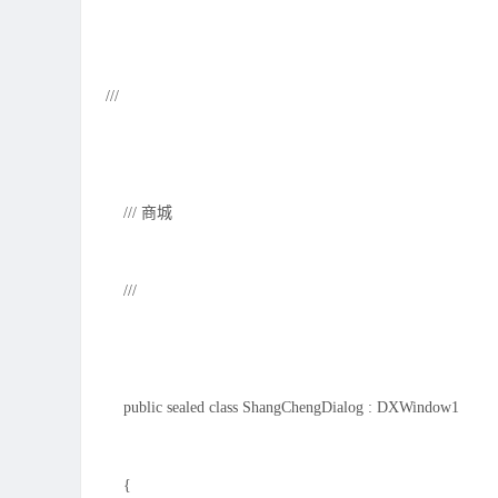
///
/// 商城
///
public sealed class ShangChengDialog : DXWindow1
{