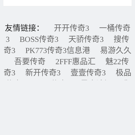
友情链接：
开开传奇3
一桶传奇
3
BOSS传奇3
天骄传奇3
搜传
奇3
PK773传奇3信息港
易游久久
吾要传奇
2FFF惠品汇
魅22传
奇3
新开传奇3
壹壹传奇3
极品
传奇3
五五传奇3
黑金论坛
我
的传奇网
天天传奇3
传奇3重症
监护室
ID账号联盟
永恒传奇3
华夏传奇3
神话传奇3
王者传奇3
四川传奇3
经典传奇3
逍遥传