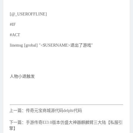
[@_USEROFFLINE]
#IF
#ACT
linemsg [grobal] "<$USERNAME>退出了游戏"
人物小退触发
上一篇：传奇元宝商城源代码delphi代码
下一篇：手游传奇EI3.0版本仿盛大神器麒麟臂三大陆【私服引
擎】