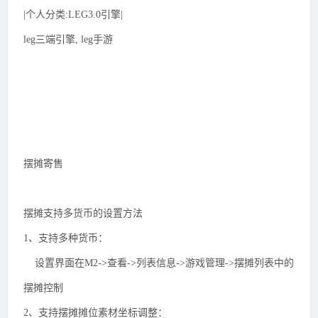
|个人分类:LEG3.0引擎|
leg三端引擎, leg手游
摆摊寄售
摆摊支持多货币的设置方法
1、支持多种货币：
设置界面在M2->查看->列表信息->游戏管理->摆摊列表中的
摆摊控制
2、支持摆摊摊位素材坐标调整：