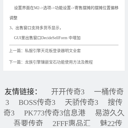
设置界面在M2->选项->功能设置->寄售摆摊的摆摊位置偏移
调整
3、出售窗口支持多货币显示，
GUI里出售窗口DecideSellForm 中增加
上一篇：私服引擎天花板登录器明文全套
下一篇：龙族引擎镶嵌宝石功能使用方法及教程
友情链接：
开开传奇3
一桶传奇
3
BOSS传奇3
天骄传奇3
搜传
奇3
PK773传奇3信息港
易游久久
吾要传奇
2FFF惠品汇
魅22传