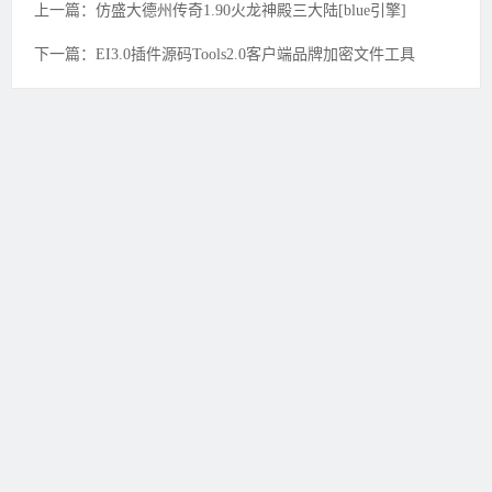
上一篇：仿盛大德州传奇1.90火龙神殿三大陆[blue引擎]
下一篇：EI3.0插件源码Tools2.0客户端品牌加密文件工具
友情链接：
开开传奇3
一桶传奇
3
BOSS传奇3
天骄传奇3
搜传
奇3
PK773传奇3信息港
易游久久
吾要传奇
2FFF惠品汇
魅22传
奇3
新开传奇3
壹壹传奇3
极品
传奇3
五五传奇3
黑金论坛
我
的传奇网
天天传奇3
传奇3重症
监护室
ID账号联盟
永恒传奇3