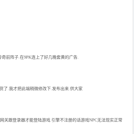
传奇前阵子.在9PK连上了好几晚套黄的广告.
货了.我才把此端稍微修改下.发布出来.供大家
配套网关跟登录器才能登陆游戏.引擎不注册的话游戏NPC无法现实正常