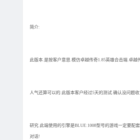
简介:
此版本.是按客户意思.模仿卓越传奇1.85英雄合击端.卓越
人气还算可以的.此版本客户经过5天的测试.确认没问题收
研究.此端使用的引擎是BLUE:1008型号的游戏一定要
对话!