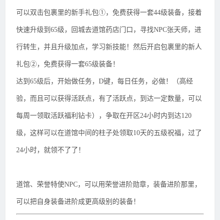
可以双击包裹里的新手礼包①，免费获得一套44级装备，接着
快速升级到65级，回城去道馆药店门口，寻找NPC张天师，进
行转生，并且升级加点，学习新技能！然后开启包裹里的新人
礼包②，免费获得一套65级装备！
达到65级后，开始做任务，D键，每日任务，必做！（高经
验，而且可以获得活跃点，有了活跃点，到达一定数量，可以
每周一领取活跃福利钻卡），争取在开区24小时内到达120
级，这样可以在道馆中间的柱子处领取10天的五级祝福，过了
24小时，就领不了了！
道馆、荣誉特使NPC，可以用荣誉进阶勋章，装备进阶那里，
可以把自身装备进阶成更高级别的装备！