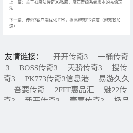
上一篇：关于42魔法传奇3G私服，魔石晋级系统版本的充值玩
法
下一篇：传奇3客户端优化 FPS，提高游戏PK速度（游戏软加
速）
友情链接：
开开传奇3
一桶传奇
3
BOSS传奇3
天骄传奇3
搜传
奇3
PK773传奇3信息港
易游久久
吾要传奇
2FFF惠品汇
魅22传
奇3
新开传奇3
壹壹传奇3
极品
传奇3
五五传奇3
黑金论坛
我
的传奇网
天天传奇3
传奇3重症