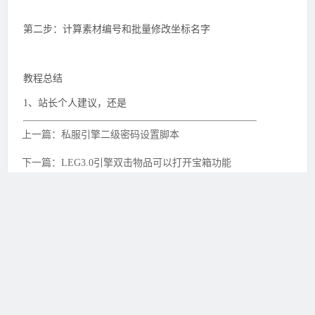
第二步：计算素材编号和批量修改坐标名字
教程总结
1、站长个人建议，还是
上一篇：私服引擎二级密码设置脚本
下一篇：LEG3.0引擎双击物品可以打开宝箱功能
友情链接：
开开传奇3
一桶传奇
3
BOSS传奇3
天骄传奇3
搜传
奇3
PK773传奇3信息港
易游久久
吾要传奇
2FFF惠品汇
魅22传