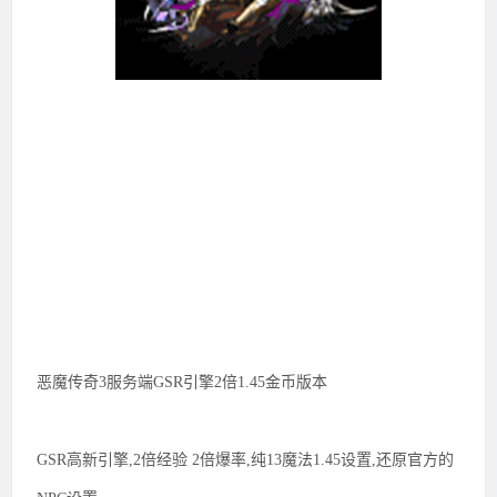
恶魔传奇3服务端GSR引擎2倍1.45金币版本
GSR高新引擎,2倍经验 2倍爆率,纯13魔法1.45设置,还原官方的