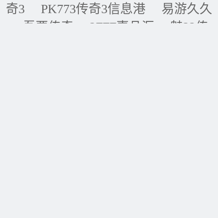
奇3
PK773传奇3信息港
易游久久
吾要传奇
2FFF惠品汇
魅22传
奇3
新开传奇3
壹壹传奇3
极品
传奇3
五五传奇3
黑金论坛
我
的传奇网
天天传奇3
传奇3重症
监护室
ID账号联盟
永恒传奇3
华夏传奇3
神话传奇3
王者传奇3
四川传奇3
经典传奇3
逍遥传
奇3
全球IP地址库
传奇3_传奇3私服_传奇3G私服_传奇3sf_最新传奇3_新开传奇3 |
网站地图
Copyright ◎ 2004-2026 天天传奇3资讯收录有关传奇3所有信息、为爱好传奇3
的所有铁粉贡献一己之力：