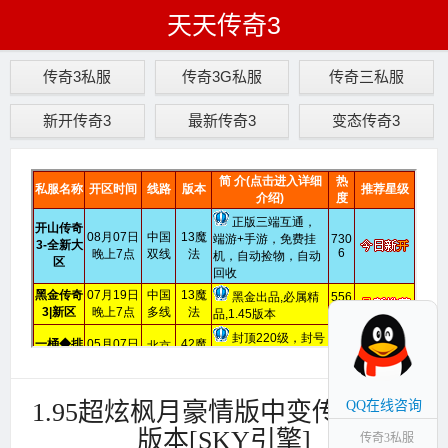
天天传奇3
传奇3私服
传奇3G私服
传奇三私服
新开传奇3
最新传奇3
变态传奇3
1.95超炫枫月豪情版中变传奇私服
QQ在线咨询
版本[SKY引擎]
传奇3私服