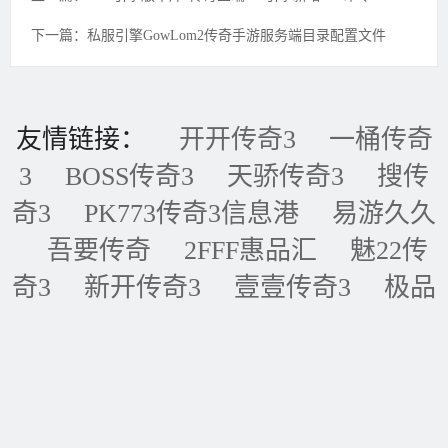
下一篇：私服引擎GowLom2传奇手游服务端目录配置文件
友情链接：
开开传奇3
一桶传奇
3
BOSS传奇3
天骄传奇3
搜传
奇3
PK773传奇3信息港
易游久久
吾要传奇
2FFF惠品汇
魅22传
奇3
新开传奇3
壹壹传奇3
极品
传奇3
五五传奇3
黑金论坛
我
的传奇网
天天传奇3
传奇3重症
监护室
ID账号联盟
永恒传奇3
华夏传奇3
神话传奇3
王者传奇3