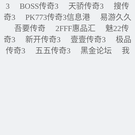
3
BOSS传奇3
天骄传奇3
搜传
奇3
PK773传奇3信息港
易游久久
吾要传奇
2FFF惠品汇
魅22传
奇3
新开传奇3
壹壹传奇3
极品
传奇3
五五传奇3
黑金论坛
我
的传奇网
天天传奇3
传奇3重症
监护室
ID账号联盟
永恒传奇3
华夏传奇3
神话传奇3
王者传奇3
四川传奇3
经典传奇3
逍遥传
奇3
全球IP地址库
传奇3_传奇3私服_传奇3G私服_传奇3sf_最新传奇3_新开传奇3 |
网站地图