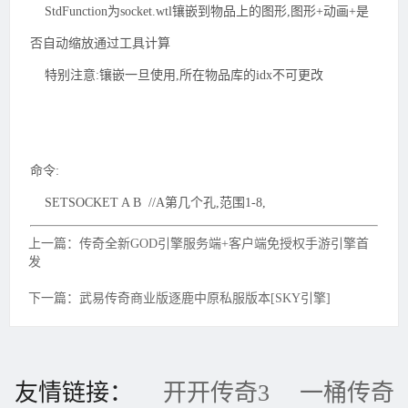
StdFunction为socket.wtl镶嵌到物品上的图形,图形+动画+是
否自动缩放通过工具计算
特别注意:镶嵌一旦使用,所在物品库的idx不可更改
命令:
SETSOCKET A B //A第几个孔,范围1-8,
上一篇：传奇全新GOD引擎服务端+客户端免授权手游引擎首
发
下一篇：武易传奇商业版逐鹿中原私服版本[SKY引擎]
友情链接：
开开传奇3
一桶传奇