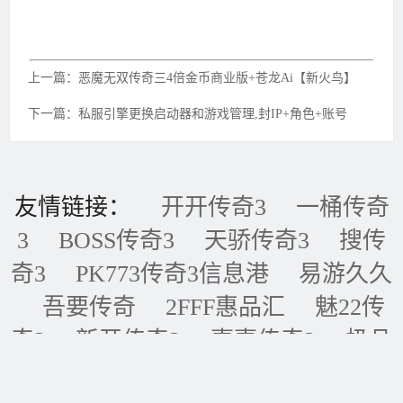
上一篇：恶魔无双传奇三4倍金币商业版+苍龙Ai【新火鸟】
下一篇：私服引擎更换启动器和游戏管理,封IP+角色+账号
友情链接：
开开传奇3
一桶传奇
3
BOSS传奇3
天骄传奇3
搜传
奇3
PK773传奇3信息港
易游久久
吾要传奇
2FFF惠品汇
魅22传
奇3
新开传奇3
壹壹传奇3
极品
传奇3
五五传奇3
黑金论坛
我