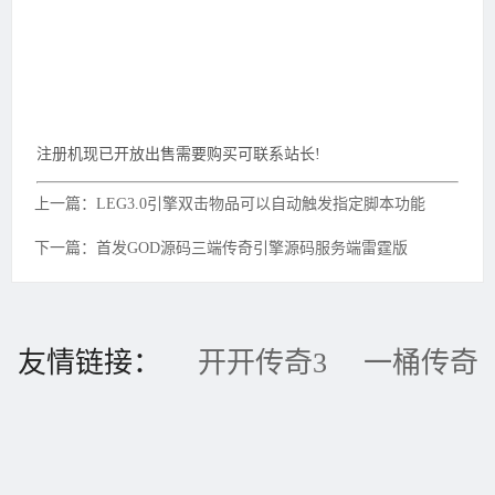
注册机现已开放出售需要购买可联系站长!
上一篇：LEG3.0引擎双击物品可以自动触发指定脚本功能
下一篇：首发GOD源码三端传奇引擎源码服务端雷霆版
友情链接：
开开传奇3
一桶传奇
3
BOSS传奇3
天骄传奇3
搜传
奇3
PK773传奇3信息港
易游久久
吾要传奇
2FFF惠品汇
魅22传