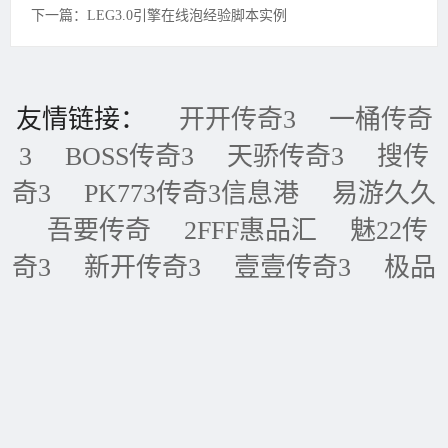
下一篇：LEG3.0引擎在线泡经验脚本实例
友情链接：
开开传奇3
一桶传奇
3
BOSS传奇3
天骄传奇3
搜传
奇3
PK773传奇3信息港
易游久久
吾要传奇
2FFF惠品汇
魅22传
奇3
新开传奇3
壹壹传奇3
极品
传奇3
五五传奇3
黑金论坛
我
的传奇网
天天传奇3
传奇3重症
监护室
ID账号联盟
永恒传奇3
华夏传奇3
神话传奇3
王者传奇3