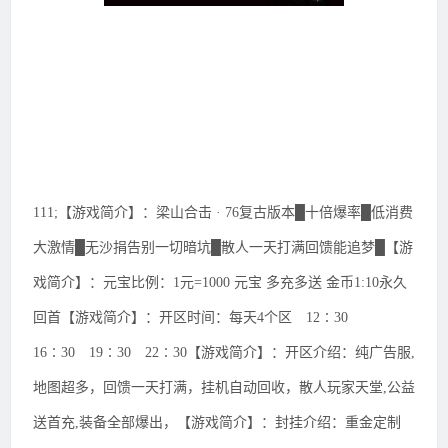
111;【游戏简介】：梁山合击 · 76复古版本█十倍爆率█低消费
大激情█无沙捐告别一切暗坑█散人一天打满回馈能追梦█【游
戏简介】：元宝比例：1元=1000 元宝 多充多送 金币1:10永久
回首【游戏简介】：开区时间：每天4个区 12∶30
16∶30 19∶30 22∶30【游戏简介】：开区介绍：纯广告服,
地图超多，回馈一天打满，挂机自动回收，散人玩家天堂,公益
送首充,装备全部爆出，【游戏简介】：封挂介绍：重金定制