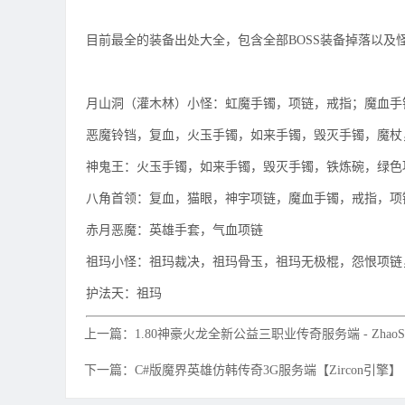
目前最全的装备出处大全，包含全部BOSS装备掉落以及
月山洞（灌木林）小怪：虹魔手镯，项链，戒指；魔血手
恶魔铃铛，复血，火玉手镯，如来手镯，毁灭手镯，魔杖
神鬼王：火玉手镯，如来手镯，毁灭手镯，铁炼碗，绿色
八角首领：复血，猫眼，神宇项链，魔血手镯，戒指，项
赤月恶魔：英雄手套，气血项链
祖玛小怪：祖玛裁决，祖玛骨玉，祖玛无极棍，怨恨项链
护法天：祖玛
上一篇：1.80神豪火龙全新公益三职业传奇服务端 - ZhaoS
下一篇：C#版魔界英雄仿韩传奇3G服务端【Zircon引擎】