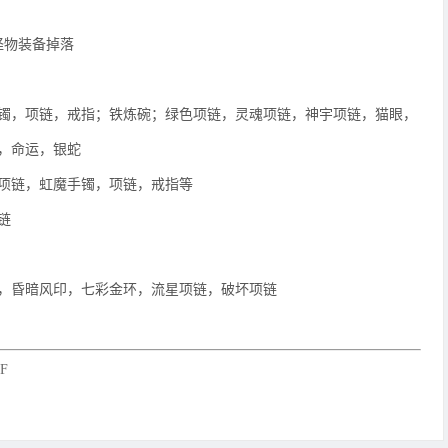
怪物装备掉落
镯，项链，戒指；铁炼碗；绿色项链，灵魂项链，神宇项链，猫眼，
，命运，银蛇
项链，虹魔手镯，项链，戒指等
链
，昏暗风印，七彩金环，流星项链，破坏项链
F