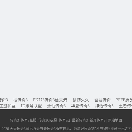
传奇3
搜传奇3
PK773传奇3信息港
易游久久
吾要传奇
2FFF惠
重症监护室
ID账号联盟
永恒传奇3
华夏传奇3
神话传奇3
王者传
传奇3_传奇3私服_传奇3G私服_传奇3sf_最新传奇3_新开传奇3 |
网站地图
 ◎ 2004-2026 天天传奇3资讯收录有关传奇3所有信息、为爱好传奇3的所有铁粉贡献一己之