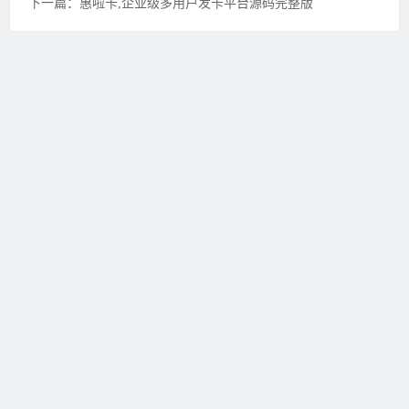
下一篇：惠啦卡,企业级多用户发卡平台源码完整版
友情链接：
开开传奇3
一桶传奇
3
BOSS传奇3
天骄传奇3
搜传
奇3
PK773传奇3信息港
易游久久
吾要传奇
2FFF惠品汇
魅22传
奇3
新开传奇3
壹壹传奇3
极品
传奇3
五五传奇3
黑金论坛
我
的传奇网
天天传奇3
传奇3重症
监护室
ID账号联盟
永恒传奇3
华夏传奇3
神话传奇3
王者传奇3
四川传奇3
经典传奇3
逍遥传