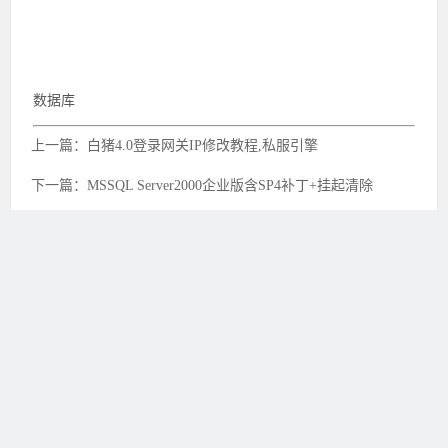
数据库
上一篇：白猪4.0登录网关IP修改教程,私服引擎
下一篇：MSSQL Server2000企业版含SP4补丁+挂起清除
友情链接：
开开传奇3
一桶传奇
3
BOSS传奇3
天骄传奇3
搜传
奇3
PK773传奇3信息港
易游久久
吾要传奇
2FFF惠品汇
魅22传
奇3
新开传奇3
壹壹传奇3
极品