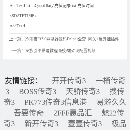
AddTextList ..\QuestDiary\充值记录.txt 充值时间=
<$DATETIME>
AddTextL
上一篇：冷雨夜Ei3.0登录器源码Delphi全套+网关+反外挂插件
下一篇：龙族引擎搭建教程,服务端架设配置视频
友情链接：
开开传奇3
一桶传奇
3
BOSS传奇3
天骄传奇3
搜传
奇3
PK773传奇3信息港
易游久久
吾要传奇
2FFF惠品汇
魅22传
奇3
新开传奇3
壹壹传奇3
极品