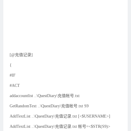
[@充值记录]
{
#IF
#ACT
addaccountlist ..\QuestDiary\充值帐号.txt
GetRandomText ..\QuestDiary\充值帐号.txt S9
AddTextList ..\QuestDiary\充值记录.txt [<$USERNAME>]
AddTextList ..\QuestDiary\充值记录.txt 帐号=<$STR(S9)>