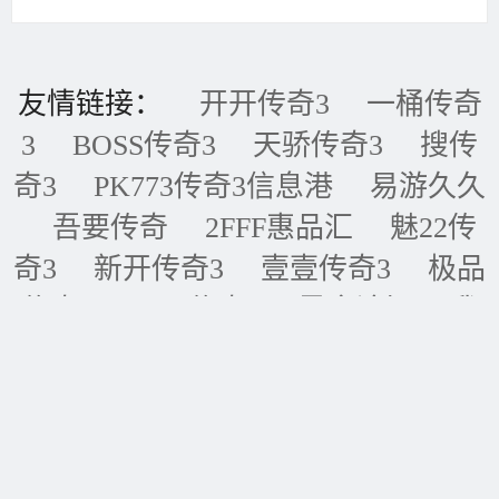
友情链接：
开开传奇3
一桶传奇
3
BOSS传奇3
天骄传奇3
搜传
奇3
PK773传奇3信息港
易游久久
吾要传奇
2FFF惠品汇
魅22传
奇3
新开传奇3
壹壹传奇3
极品
传奇3
五五传奇3
黑金论坛
我
的传奇网
天天传奇3
传奇3重症
监护室
ID账号联盟
永恒传奇3
华夏传奇3
神话传奇3
王者传奇3
四川传奇3
经典传奇3
逍遥传