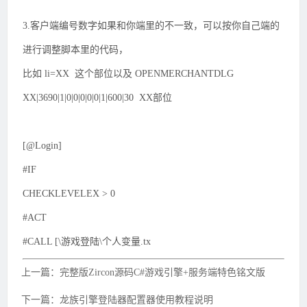
3.客户端编号数字如果和你端里的不一致，可以按你自己端的
进行调整脚本里的代码，
比如 li=XX 这个部位以及 OPENMERCHANTDLG
XX|3690|1|0|0|0|0|0|1|600|30 XX部位
[@Login]
#IF
CHECKLEVELEX > 0
#ACT
#CALL [\游戏登陆\个人变量.tx
上一篇：完整版Zircon源码C#游戏引擎+服务端特色铭文版
下一篇：龙族引擎登陆器配置器使用教程说明