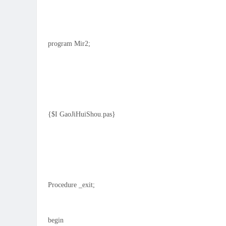
program Mir2;
{$I GaoJiHuiShou.pas}
Procedure _exit;
begin