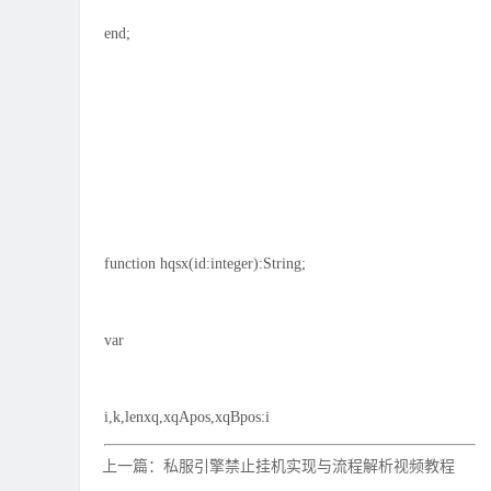
end;
function hqsx(id:integer):String;
var
i,k,lenxq,xqApos,xqBpos:i
上一篇：私服引擎禁止挂机实现与流程解析视频教程