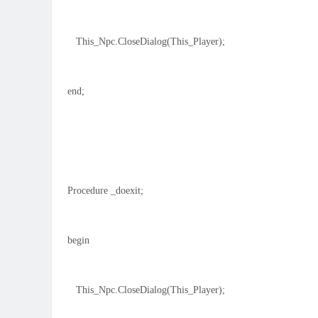
This_Npc.CloseDialog(This_Player);
end;
Procedure _doexit;
begin
This_Npc.CloseDialog(This_Player);