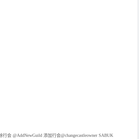
 @AddNewGuild 添加行会@changecastleowner SABUK