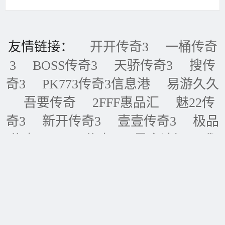
友情链接：
开开传奇3
一桶传奇
3
BOSS传奇3
天骄传奇3
搜传
奇3
PK773传奇3信息港
易游久久
吾要传奇
2FFF惠品汇
魅22传
奇3
新开传奇3
壹壹传奇3
极品
传奇3
五五传奇3
黑金论坛
我
的传奇网
天天传奇3
传奇3重症
监护室
ID账号联盟
永恒传奇3
华夏传奇3
神话传奇3
王者传奇3
四川传奇3
经典传奇3
逍遥传